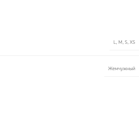
L
,
M
,
S
,
XS
Жемчужный