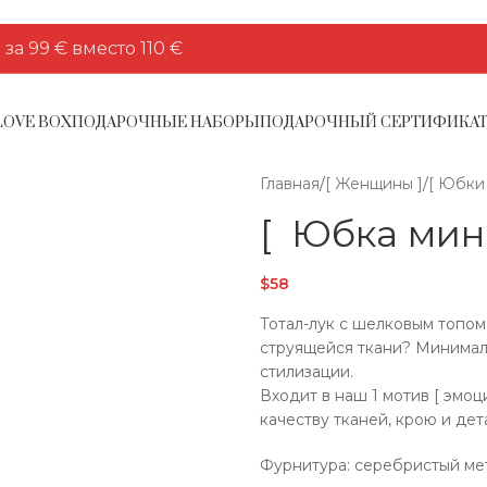
а 99 € вместо 110 €
LOVE BOX
ПОДАРОЧНЫЕ НАБОРЫ
ПОДАРОЧНЫЙ СЕРТИФИКА
Главная
/
[ Женщины ]
/
[ Юбки 
[ Юбка мин
$
58
Тотал-лук с шелковым топом
струящейся ткани? Минимал
стилизации.
Входит в наш 1 мотив [ эмоц
качеству тканей, крою и дет
Фурнитура: серебристый ме