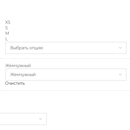
XS
S
M
L
Жемчужный
Очистить