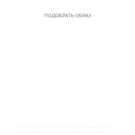
ПОДОБРАТЬ ОБРАЗ
Лимитированные изделия
[ ЭКСКЛЮЗИВ ]
Теперь каждый из вас сможет стать создателем и
творить вместе с нами — вы можете оставить