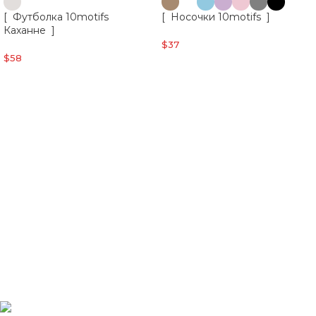
[ Футболка 10motifs
[ Носочки 10motifs ]
Каханне ]
$
37
$
58