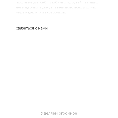
послание для себя, любимых и друзей на наших
легендарных и уже узнаваемых во всех уголках
мира изделиях и аксессуарах
связаться с нами
Уделяем огромное