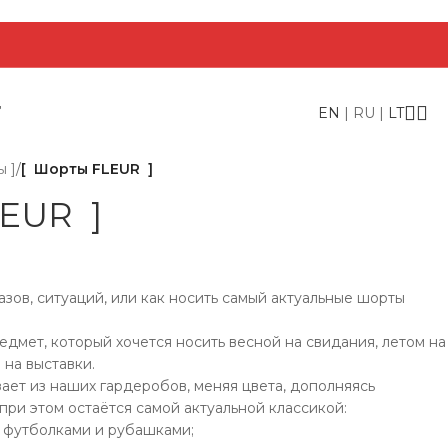
Т
EN
|
RU
|
LT
ы ]
/
[ Шорты FLEUR ]
EUR ]
азов, ситуаций, или как носить самый актуальные шорты
дмет, который хочется носить весной на свидания, летом на
на выставки.
ает из наших гардеробов, меняя цвета, дополняясь
при этом остаётся самой актуальной классикой:
 футболками и рубашками;