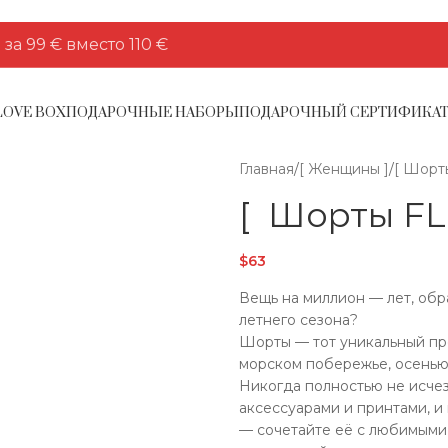
а 99 € вместо 110 €
LOVE BOX
ПОДАРОЧНЫЕ НАБОРЫ
ПОДАРОЧНЫЙ СЕРТИФИКА
Главная
/
[ Женщины ]
/
[ Шорт
[ Шорты FL
$
63
Вещь на миллион — лет, обр
летнего сезона?
Шорты — тот уникальный пре
морском побережье, осенью 
Никогда полностью не исчез
аксессуарами и принтами, и 
— сочетайте её с любимыми