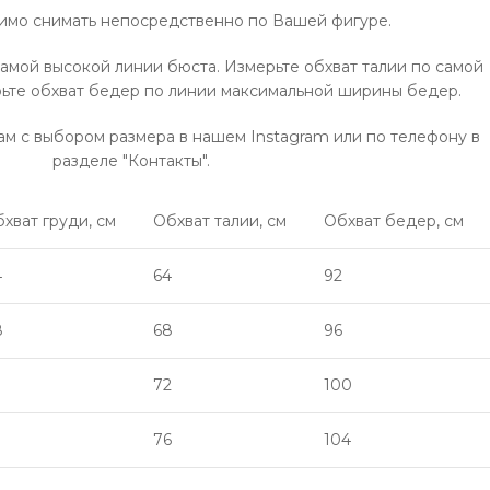
мо снимать непосредственно по Вашей фигуре.
самой высокой линии бюста. Измерьте обхват талии по самой
ерьте обхват бедер по линии максимальной ширины бедер.
м с выбором размера в нашем Instagram или по телефону в
разделе "Контакты".
хват груди, см
Обхват талии, см
Обхват бедер, см
4
64
92
8
68
96
72
100
76
104