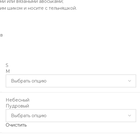
ми или вязаными авоськами;
им шиком и носите с тельняшкой.
ов
S
M
Небесный
Пудровый
Очистить