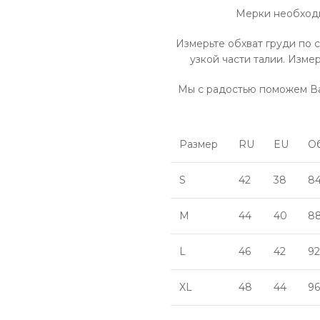
Мерки необходи
Измерьте обхват груди по 
узкой части талии. Изм
Мы с радостью поможем Ва
Размер
RU
EU
Об
S
42
38
8
M
44
40
8
L
46
42
92
XL
48
44
96