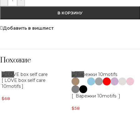
В КОРЗИНУ
Добавить в вишлист
Похожие
[ LOVE box self care
10motifs ]
[ Варежки 10motifs ]
$
68
$
58