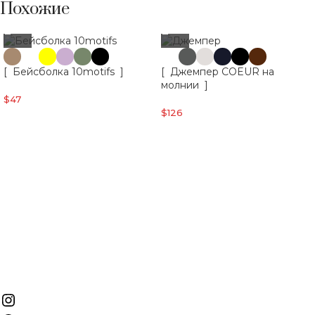
Похожие
[ Бейсболка 10motifs ]
[ Джемпер COEUR на
молнии ]
$
47
$
126