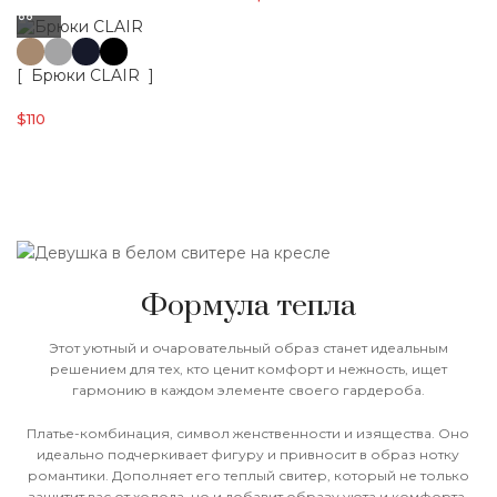
[ Брюки CLAIR ]
$
110
Формула тепла
Этот уютный и очаровательный образ станет идеальным
решением для тех, кто ценит комфорт и нежность, ищет
гармонию в каждом элементе своего гардероба.
Платье-комбинация, символ женственности и изящества. Оно
идеально подчеркивает фигуру и привносит в образ нотку
романтики. Дополняет его теплый свитер, который не только
защитит вас от холода, но и добавит образу уюта и комфорта.