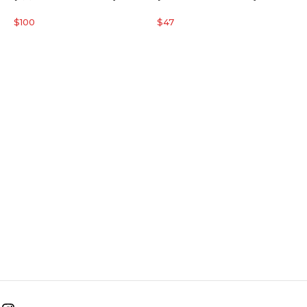
$
100
$
47
[
R
$