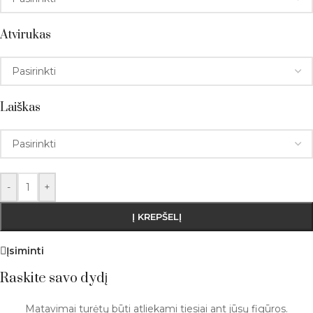
Atvirukas
Laiškas
-
+
Į KREPŠELĮ
Įsiminti
Raskite savo dydį
Matavimai turėtų būti atliekami tiesiai ant jūsų figūros.