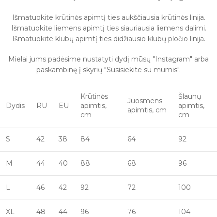
Išmatuokite krūtinės apimtį ties aukščiausia krūtinės linija.
Išmatuokite liemens apimtį ties siauriausia liemens dalimi.
Išmatuokite klubų apimtį ties didžiausio klubų pločio linija.
Mielai jums padėsime nustatyti dydį mūsų "Instagram" arba
paskambinę į skyrių "Susisiekite su mumis".
Krūtinės
Šlaunų
Juosmens
Dydis
RU
EU
apimtis,
apimtis,
apimtis, cm
cm
cm
S
42
38
84
64
92
M
44
40
88
68
96
L
46
42
92
72
100
XL
48
44
96
76
104