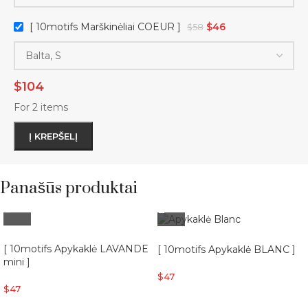
[ 10motifs Marškinėliai COEUR ]
$
46
$
58
$
104
For 2 items
Į KREPŠELĮ
Panašūs produktai
[ 10motifs Apykaklė LAVANDE
[ 10motifs Apykaklė BLANC ]
mini ]
$
47
$
47