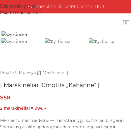
Skip to navigation
Du marškinėliai už 99 € vietoj 110 €
Skip to main content
Pradžia
/
[ Moterys ]
/
[ Marškinėliai ]
[ Marškinėliai 10motifs „Kahanne“ ]
$
58
2 marškinėliai = 99€ ↓
Mercerizuotas medvilnė — minkšta ir lygi, su šilkiniu blizgesiu.
Specialus pluošto apdorojimas daro medžiagą tvirtesnę ir