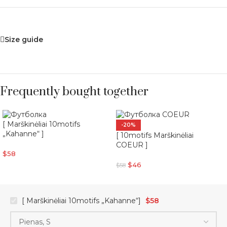
Size guide
Frequently bought together
[ Marškinėliai 10motifs
-20%
„Kahanne“ ]
[ 10motifs Marškinėliai
COEUR ]
$
58
$
46
$
58
[ Marškinėliai 10motifs „Kahanne“]
$
58