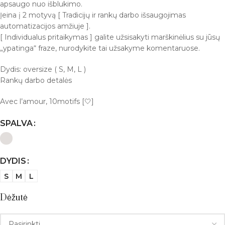
apsaugo nuo išblukimo.
Įeina į 2 motyvą [ Tradicijų ir rankų darbo išsaugojimas
automatizacijos amžiuje ].
[ Individualus pritaikymas ] galite užsisakyti marškinėlius su jūsų
„ypatinga“ fraze, nurodykite tai užsakyme komentaruose.
Dydis: oversize ( S, M, L )
Rankų darbo detalės
Avec l’amour, 10motifs [🤍]
SPALVA
DYDIS
S
M
L
Dėžutė