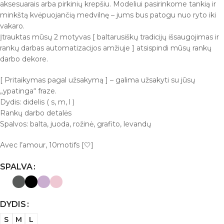
aksesuarais arba pirkinių krepšiu. Modeliui pasirinkome tankią ir
minkštą kvėpuojančią medvilnę – jums bus patogu nuo ryto iki
vakaro.
Įtrauktas mūsų 2 motyvas [ baltarusiškų tradicijų išsaugojimas ir
rankų darbas automatizacijos amžiuje ] atsispindi mūsų rankų
darbo dekore.
[ Pritaikymas pagal užsakymą ] – galima užsakyti su jūsų
„ypatinga“ fraze.
Dydis: didelis ( s, m, l )
Rankų darbo detalės
Spalvos: balta, juoda, rožinė, grafito, levandų
Avec l’amour, 10motifs [🤍]
SPALVA
DYDIS
S
M
L