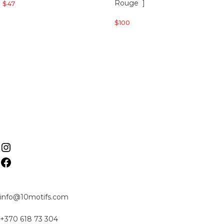
Rouge ]
$
47
$
100
info@10motifs.com
+370 618 73 304