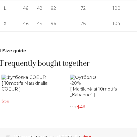
L
46
42
92
72
100
XL
48
44
96
76
104
Size guide
Frequently bought together
[ 10motifs Marškinėliai
-20%
COEUR ]
[ Marškinėliai 10motifs
„Kahanne“ ]
$
58
$
46
$
58