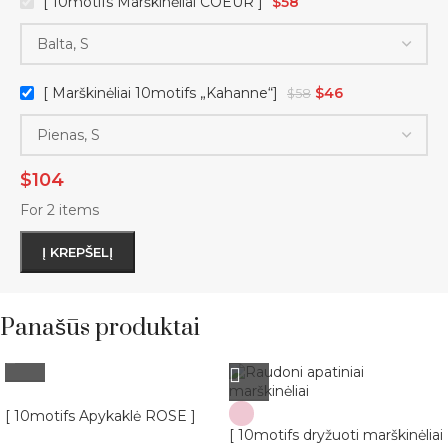
[ 10motifs Marškinėliai COEUR ]
$
58
[ Marškinėliai 10motifs „Kahanne“]
$
46
$
58
$
104
For 2 items
Į KREPŠELĮ
Panašūs produktai
[ 10motifs Apykaklė ROSE ]
[ 10motifs dryžuoti marškinėliai