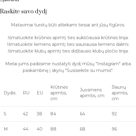
Raskite savo dydį
Matavimai turėtų būti atliekami tiesiai ant jūsų figūros.
Išmatuokite krūtinės apimtį ties aukščiausia krūtinės linija.
Išmatuokite liemens apimtį ties siauriausia liemens dalimi.
Išmatuokite klubų apimtį ties didžiausio klubų pločio linija.
Mielai jums padėsime nustatyti dydį mūsų "Instagram" arba
paskambinę į skyrių "Susisiekite su mumis".
Krūtinės
Šlaunų
Juosmens
Dydis
RU
EU
apimtis,
apimtis,
apimtis, cm
cm
cm
S
42
38
84
64
92
M
44
40
88
68
96