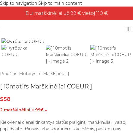
Skip to navigation
Skip to main content
Du marškinėliai už 99 € vietoj 110 €
Pradžia
/
[ Moterys ]
/
[ Marškinėliai ]
[ 10motifs Marškinėliai COEUR ]
$
58
2 marškinėliai = 99€ ↓
Kiekvienai dienai tinkantys platūs prailginti marškinėliai. Įvaizdį
papildykite džinsais arba sportinėmis kelnėmis, pastebimais