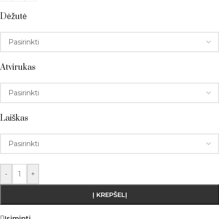
Dėžutė
Atvirukas
Laiškas
-
+
Į KREPŠELĮ
Įsiminti