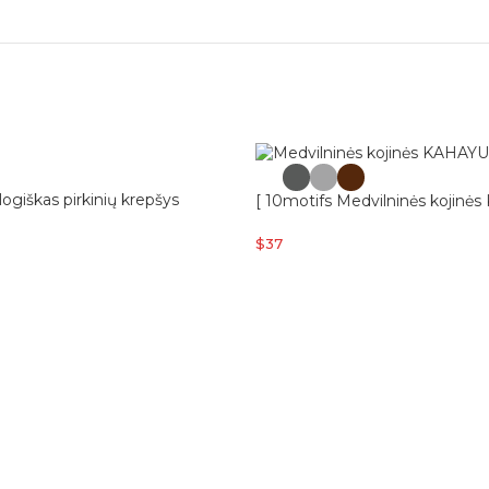
logiškas pirkinių krepšys
[ 10motifs Medvilninės kojinė
$
37