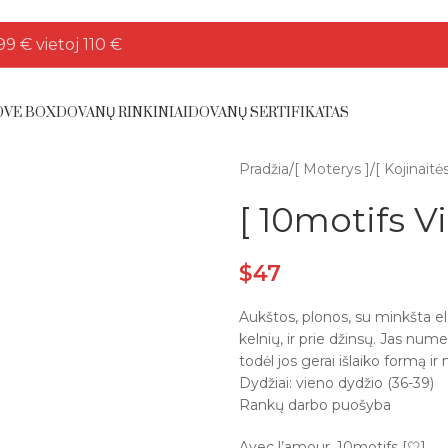
9 € vietoj 110 €
OVE BOX
DOVANŲ RINKINIAI
DOVANŲ SERTIFIKATAS
Pradžia
/
[ Moterys ]
/
[ Kojinaitės
[ 10motifs V
$
47
Aukštos, plonos, su minkšta ela
kelnių, ir prie džinsų. Jas nu
todėl jos gerai išlaiko formą ir
Dydžiai: vieno dydžio (36-39)
Rankų darbo puošyba
Avec l’amour, 10motifs [🤍]