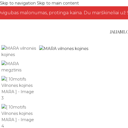
Skip to navigation
Skip to main content
vigubas malonumas, protinga kaina. Du marškinėliai už 9
JAI
JAM
L