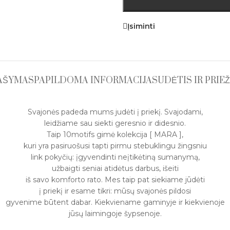
Įsiminti
AŠYMAS
PAPILDOMA INFORMACIJA
SUDĖTIS IR PRIE
Svajonės padeda mums judėti į priekį. Svajodami,
leidžiame sau siekti geresnio ir didesnio.
Taip 10motifs gimė kolekcija [ MARA ],
kuri yra pasiruošusi tapti pirmu stebuklingu žingsniu
link pokyčių: įgyvendinti neįtikėtiną sumanymą,
užbaigti seniai atidėtus darbus, išeiti
iš savo komforto rato. Mes taip pat siekiame jūdėti
į priekį ir esame tikri: mūsų svajonės pildosi
gyvenime būtent dabar. Kiekviename gaminyje ir kiekvienoje
jūsų laimingoje šypsenoje.