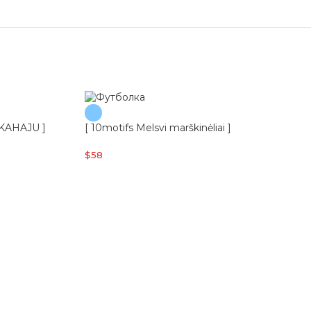
s KAHAJU ]
[ 10motifs Melsvi marškinėliai ]
$
58