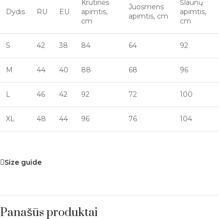
Krūtinės
Šlaunų
Juosmens
Dydis
RU
EU
apimtis,
apimtis,
apimtis, cm
cm
cm
S
42
38
84
64
92
M
44
40
88
68
96
L
46
42
92
72
100
XL
48
44
96
76
104
Size guide
Panašūs produktai