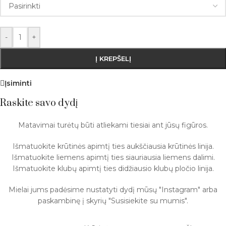
-
+
Į KREPŠELĮ
Įsiminti
Raskite savo dydį
Matavimai turėtų būti atliekami tiesiai ant jūsų figūros.
Išmatuokite krūtinės apimtį ties aukščiausia krūtinės linija.
Išmatuokite liemens apimtį ties siauriausia liemens dalimi.
Išmatuokite klubų apimtį ties didžiausio klubų pločio linija.
Mielai jums padėsime nustatyti dydį mūsų "Instagram" arba
paskambinę į skyrių "Susisiekite su mumis".