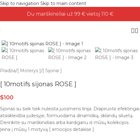
Skip to navigation
Skip to main content
Du marškinėliai už 99 € vietoj 110 €
Pradžia
/
[ Moterys ]
/
[ Sijonai ]
[ 10motifs sijonas ROSE ]
$
100
Sijonas su šiek tiek nuleista juosmens linija. Drapiruotė efektingai
atsiskleidžia judesyje, formuodama dinamišką, sklandų siluetą.
Derinkite su marškinėliais arba kardiganu iš mūsų kolekcijos.
Įeina į mūsų 1 motyvą [ emocijos detalėse ]