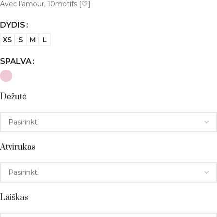
Avec l’amour, 10motifs [🤍]
DYDIS
XS
S
M
L
SPALVA
Dėžutė
Atvirukas
Laiškas