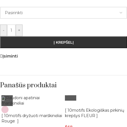
-
+
Į KREPŠELĮ
Įsiminti
Panašūs produktai
[ 10motifs Ekologiškas pirkinių
[ 10motifs dryžuoti marškinėliai
krepšys FLEUR ]
Rouge ]
$
68