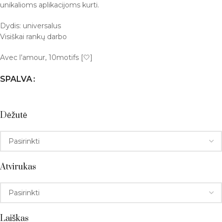
unikalioms aplikacijoms kurti.
Dydis: universalus
Visiškai rankų darbo
Avec l’amour, 10motifs [🤍]
SPALVA
Dėžutė
Atvirukas
Laiškas