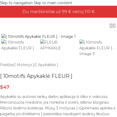
Skip to navigation
Skip to main content
Du marškinėliai už 99 € vietoj 110 €
Pradžia
/
[ Moterys ]
/
[ Apykaklės ]
[ 10motifs Apykaklė FLEUR ]
$
47
Apykaklė su autorės rankų darbo aplikacija iš šilko ir viskozės.
Mercerizuota medvilnė yra minkšta ir švelni, šilkinio blizgesio.
Riboto leidimo kolekcija. Mūsų 3 motyvas [ rūpinimasis aplinka ir
pagarba jos ištekliams ] pasireiškia naudojant audinių likučius