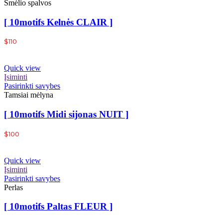
Smėlio spalvos
[ 10motifs Kelnės CLAIR ]
$
110
Quick view
Įsiminti
Pasirinkti savybes
Tamsiai mėlyna
[ 10motifs Midi sijonas NUIT ]
$
100
Quick view
Įsiminti
Pasirinkti savybes
Perlas
[ 10motifs Paltas FLEUR ]