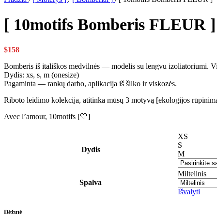
[ 10motifs Bomberis FLEUR ]
$
158
Bomberis iš itališkos medvilnės — modelis su lengvu izoliatoriumi. Vir
Dydis: xs, s, m (onesize)
Pagaminta — rankų darbo, aplikacija iš šilko ir viskozės.
Riboto leidimo kolekcija, atitinka mūsų 3 motyvą [ekologijos rūpinimasi
Avec l’amour, 10motifs [🤍]
XS
S
Dydis
M
Miltelinis
Spalva
Išvalyti
Dėžutė