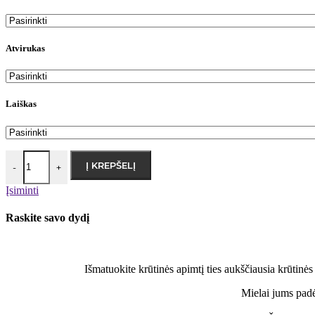
Atvirukas
Laiškas
Į KREPŠELĮ
-
+
Įsiminti
Raskite savo dydį
Išmatuokite krūtinės apimtį ties aukščiausia krūtinės 
Mielai jums padė