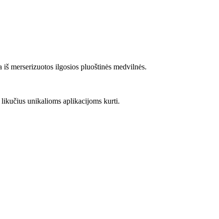
 iš merserizuotos ilgosios pluoštinės medvilnės.
 likučius unikalioms aplikacijoms kurti.