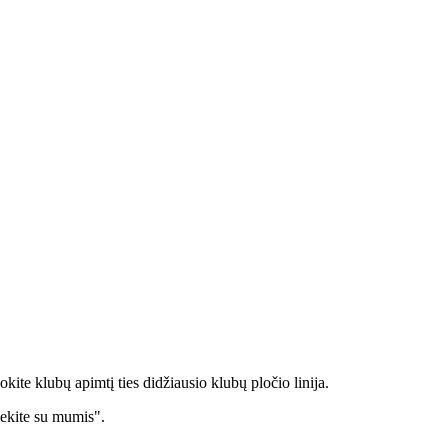
okite klubų apimtį ties didžiausio klubų pločio linija.
iekite su mumis".