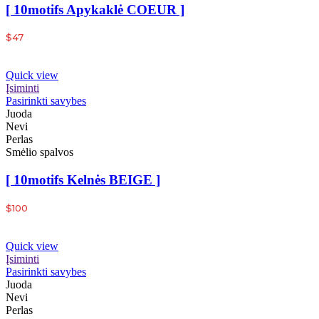
[ 10motifs Apykaklė COEUR ]
$
47
Quick view
Įsiminti
Pasirinkti savybes
Juoda
Nevi
Perlas
Smėlio spalvos
[ 10motifs Kelnės BEIGE ]
$
100
Quick view
Įsiminti
Pasirinkti savybes
Juoda
Nevi
Perlas