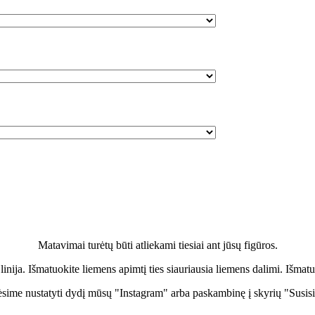
Matavimai turėtų būti atliekami tiesiai ant jūsų figūros.
linija. Išmatuokite liemens apimtį ties siauriausia liemens dalimi. Išmatu
sime nustatyti dydį mūsų "Instagram" arba paskambinę į skyrių "Susis