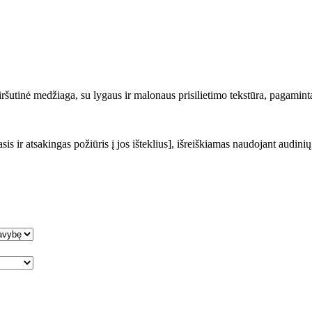
šutinė medžiaga, su lygaus ir malonaus prisilietimo tekstūra, pagaminta
s ir atsakingas požiūris į jos išteklius], išreiškiamas naudojant audinių