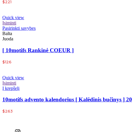
$
221
Quick view
Įsiminti
Pasirinkti savybes
Balta
Juoda
[ 10motifs Rankinė COEUR ]
$
126
Quick view
Įsiminti
Į krepšelį
10motifs advento kalendorius [ Kalėdinis bučinys ] 2
$
263