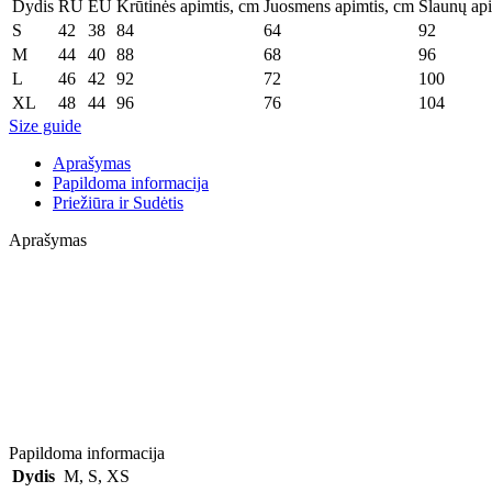
Dydis
RU
EU
Krūtinės apimtis, cm
Juosmens apimtis, cm
Šlaunų api
S
42
38
84
64
92
M
44
40
88
68
96
L
46
42
92
72
100
XL
48
44
96
76
104
Size guide
Aprašymas
Papildoma informacija
Priežiūra ir Sudėtis
Aprašymas
Papildoma informacija
Dydis
M
,
S
,
XS