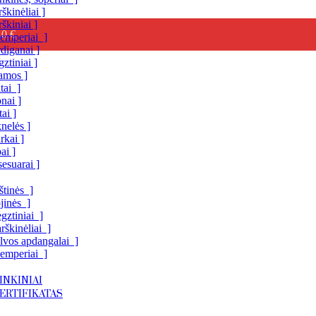
škinėliai ]
škiniai ]
10 €
emperiai ]
diganai ]
ztiniai ]
jamos ]
tai ]
onai ]
tai ]
nelės ]
rkai ]
ai ]
esuarai ]
štinės ]
jinės ]
gztiniai ]
rškinėliai ]
lvos apdangalai ]
emperiai ]
INKINIAI
ERTIFIKATAS