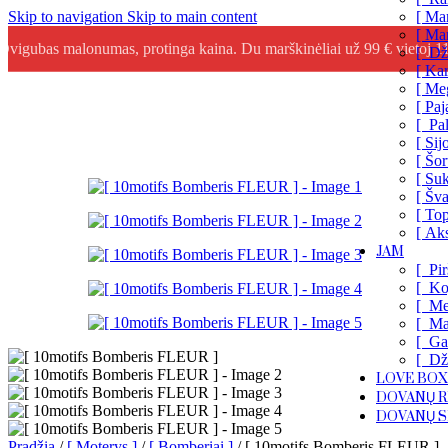
[ Mar
Skip to navigation
Skip to main content
[ Mar
Dvigubas malonumas, protinga kaina. Du marškinėliai už 99 € vietoj 1
[ Dž
[ Kar
[ Meg
[ Pa
[ Pal
[ Sij
[ Šor
[ Suk
[ Šva
[ Top
[ Aks
JAM
[ Pir
[ Ko
[ Me
[ Ma
[ Ga
[ Dž
LOVE BOX
DOVANŲ R
DOVANŲ S
Pradžia
/
[ Moterys ]
/
[ Bomberiai ]
/
[ 10motifs Bomberis FLEUR ]