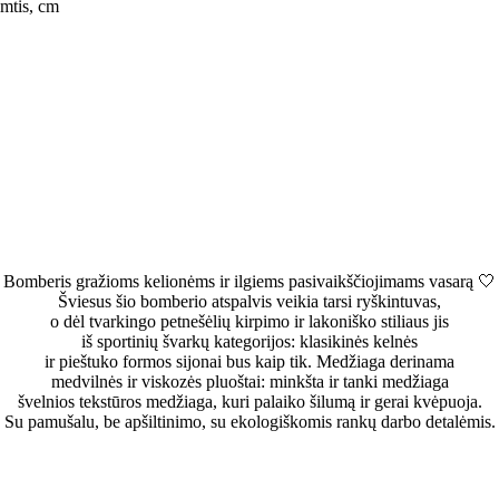
mtis, cm
Bomberis gražioms kelionėms ir ilgiems pasivaikščiojimams vasarą 🤍
Šviesus šio bomberio atspalvis veikia tarsi ryškintuvas,
o dėl tvarkingo petnešėlių kirpimo ir lakoniško stiliaus jis
iš sportinių švarkų kategorijos: klasikinės kelnės
ir pieštuko formos sijonai bus kaip tik. Medžiaga derinama
medvilnės ir viskozės pluoštai: minkšta ir tanki medžiaga
švelnios tekstūros medžiaga, kuri palaiko šilumą ir gerai kvėpuoja.
Su pamušalu, be apšiltinimo, su ekologiškomis rankų darbo detalėmis.